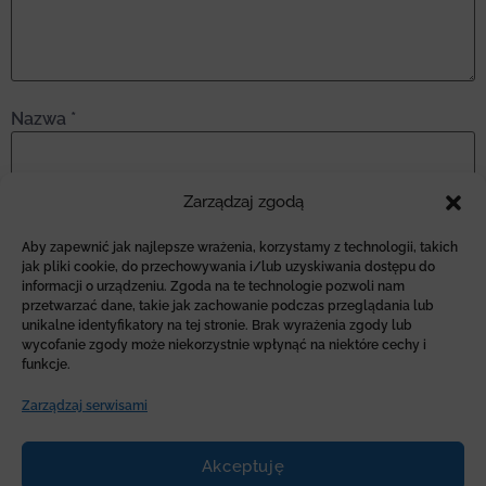
Nazwa
*
Zarządzaj zgodą
Adres email
*
Aby zapewnić jak najlepsze wrażenia, korzystamy z technologii, takich
jak pliki cookie, do przechowywania i/lub uzyskiwania dostępu do
informacji o urządzeniu. Zgoda na te technologie pozwoli nam
Witryna internetowa
przetwarzać dane, takie jak zachowanie podczas przeglądania lub
unikalne identyfikatory na tej stronie. Brak wyrażenia zgody lub
wycofanie zgody może niekorzystnie wpłynąć na niektóre cechy i
funkcje.
Zarządzaj serwisami
Akceptuję
Logos DTR