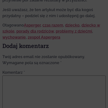
przyniesie por zadane rezultaty w przyszłości.
Jeśli uważasz, że ten artykuł może być dla kogoś
przydatny – podziel się z nim i udostępnij go dalej.
Otagowano
Asperger
,
czas razem
,
dziecko
,
dziecko w
szkole
,
porady dla rodziców
,
problemy z dziećmi
,
wychowanie
,
zespoł Aspergera
Dodaj komentarz
Twój adres email nie zostanie opublikowany.
Wymagane pola są oznaczone
*
Komentarz
*