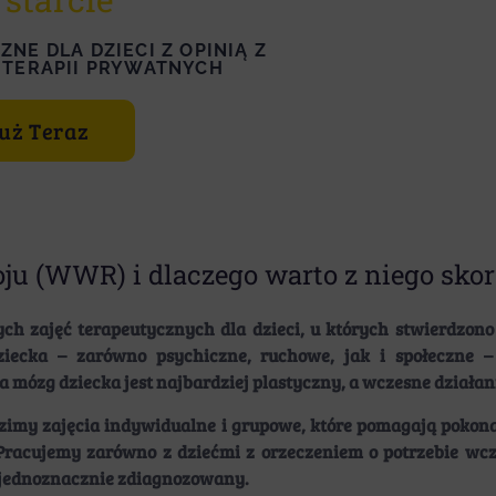
NE DLA DZIECI Z OPINIĄ Z
 TERAPII PRYWATNYCH
Już Teraz
u (WWR) i dlaczego warto z niego skor
 zajęć terapeutycznych dla dzieci, u których stwierdzono 
dziecka – zarówno psychiczne, ruchowe, jak i społeczne 
 mózg dziecka jest najbardziej plastyczny, a wczesne działan
y zajęcia indywidualne i grupowe, które pomagają pokonać
 Pracujemy zarówno z dziećmi z orzeczeniem o potrzebie wc
ze jednoznacznie zdiagnozowany.