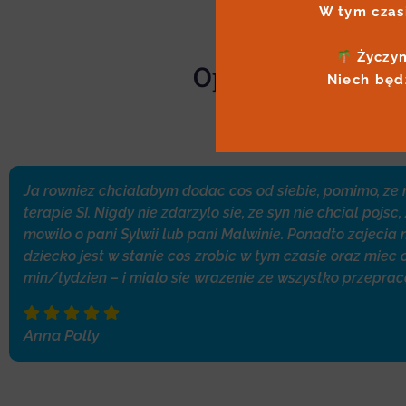
W tym czas
 Życzy
Opinie
Niech będ
Ja rowniez chcialabym dodac cos od siebie, pomimo, ze 
terapie SI. Nigdy nie zdarzylo sie, ze syn nie chcial po
mowilo o pani Sylwii lub pani Malwinie. Ponadto zajeci
dziecko jest w stanie cos zrobic w tym czasie oraz miec
min/tydzien – i mialo sie wrazenie ze wszystko przepra
Anna Polly