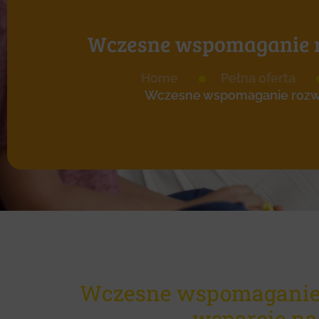
Wczesne wspomaganie 
Home
Pełna oferta
Wczesne wspomaganie rozw
Wczesne wspomaganie
wsparcie na 