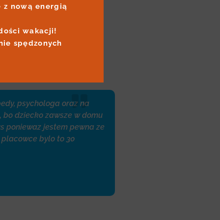
 z nową energią 
ości wakacji! 
nie spędzonych 
pedy, psychologa oraz na
ie, bo dziecko zawsze w domu
lus poniewaz jestem pewna ze
j placowce bylo to 30