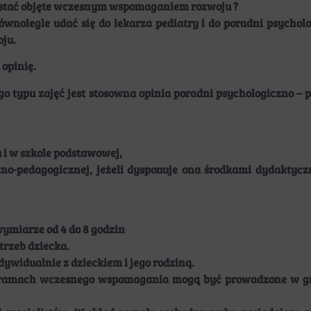
zostać objęte wczesnym wspomaganiem rozwoju ?
ównolegle udać się do lekarza pediatry i do poradni psycholo
oju.
opinię.
 typu zajęć jest stosowna opinia poradni psychologiczno –
i w szkole podstawowej,
zno-pedagogicznej, jeżeli dysponuje ona środkami dydaktyc
ymiarze od 4 do 8 godzin
trzeb dziecka.
widualnie z dzieckiem i jego rodziną.
 w ramach wczesnego wspomagania mogą być prowadzone w gru