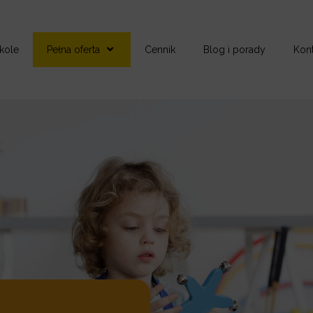
kole
Pełna oferta
Cennik
Blog i porady
Kont