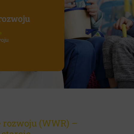
rozwoju
oju
 rozwoju (WWR) –
starcie