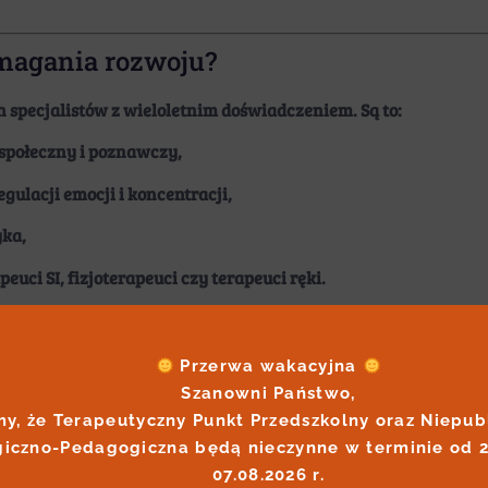
magania rozwoju?
 specjalistów z wieloletnim doświadczeniem. Są to:
społeczny i poznawczy,
gulacji emocji i koncentracji,
yka,
euci SI, fizjoterapeuci czy terapeuci ręki.
, dostosowanej do dzieci w różnym wieku i na różnych etapac
eranie jego rodziców.
 Przerwa wakacyjna 
Szanowni Państwo,

y, że Terapeutyczny Punkt Przedszkolny oraz Niepubl
iczno-Pedagogiczna będą nieczynne w terminie od 20.
07.08.2026 r.
