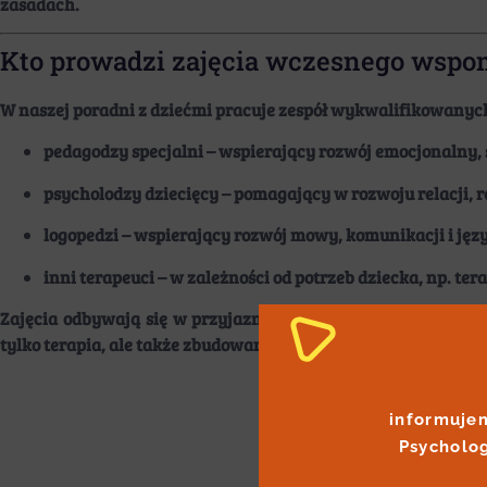
zasadach.
Kto prowadzi zajęcia wczesnego wspo
W naszej poradni z dziećmi pracuje zespół wykwalifikowanych
pedagodzy specjalni
– wspierający rozwój emocjonalny, 
psycholodzy dziecięcy
– pomagający w rozwoju relacji, re
logopedzi
– wspierający rozwój mowy, komunikacji i jęz
inni terapeuci
– w zależności od potrzeb dziecka, np. terap
Zajęcia odbywają się w przyjaznej, bezpiecznej przestrzeni
tylko terapia, ale także zbudowanie relacji z dzieckiem i wspi
informujem
Psycholog