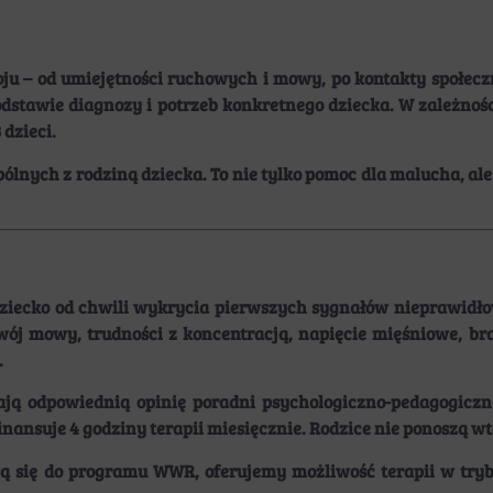
ju – od umiejętności ruchowych i mowy, po kontakty społec
dstawie diagnozy i potrzeb konkretnego dziecka. W zależnośc
dzieci.
lnych z rodziną dziecka. To nie tylko pomoc dla malucha, ale 
iecko od chwili wykrycia pierwszych sygnałów nieprawidłow
wój mowy, trudności z koncentracją, napięcie mięśniowe, b
.
dają odpowiednią
opinię poradni psychologiczno-pedagogiczn
inansuje 4 godziny terapii miesięcznie. Rodzice nie ponoszą 
ikują się do programu WWR, oferujemy możliwość terapii w tr