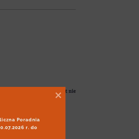
h rozwoju. Naszym celem jest nie
iczna Poradnia 
07.2026 r. do 