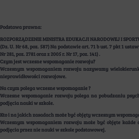
Podstawa prawna:
ROZPORZĄDZENIE MINISTRA EDUKACJI NARODOWEJ I SPORTU z d
(Dz. U. Nr 68, poz. 587) Na podstawie art. 71 b ust. 7 pkt 1 ustaw
Nr 281, poz. 2781 oraz z 2005 r. Nr 17, poz. 141) .
Czym jest wczesne wspomaganie rozwoju?
Wczesnym wspomaganiem rozwoju nazywamy wielokierunkowe
nieprawidłowości rozwojowe.
Na czym polega wczesne wspomaganie ?
Wczesne wspomaganie rozwoju polega na pobudzaniu psycho
podjęcia nauki w szkole.
Kto i na jakich zasadach może być objęty wczesnym wspomag
Wczesnym wspomaganiem rozwoju może być objęte każde dz
podjęcia przez nie nauki w szkole podstawowej.