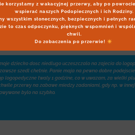
ie korzystamy z wakacyjnej przerwy, aby po powrocie
my wszystkim słonecznych, bezpiecznych i pełnych rad
zie to czas odpoczynku, pięknych wspomnień i wspól
chwil.

Do zobaczenia po przerwie! 
moje dziecko dosc niedlugo uczeszczalo na zajecia do logo
jsc, zawsze szedl chetnie. Panie maja na pewno dobre podejsc
a np logopedyczne twaly 1 godzine, co w uwazam, za wielki p
 chwile przerwy na zabawe miedzy zadaniami, gdy np. w inne
cowywane bylo na szybko.