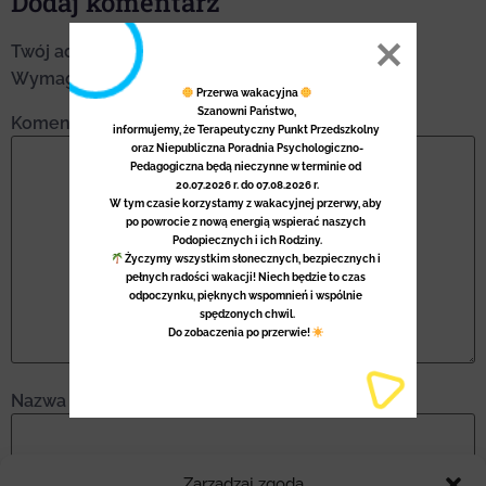
Dodaj komentarz
Twój adres email nie zostanie opublikowany.
Wymagane pola są oznaczone
*
 Przerwa wakacyjna 
Szanowni Państwo,

Komentarz
*
informujemy, że Terapeutyczny Punkt Przedszkolny 
oraz Niepubliczna Poradnia Psychologiczno-
Pedagogiczna będą nieczynne w terminie od 
20.07.2026 r. do 07.08.2026 r.

W tym czasie korzystamy z wakacyjnej przerwy, aby 
po powrocie z nową energią wspierać naszych 
 Życzymy wszystkim słonecznych, bezpiecznych i 
pełnych radości wakacji! Niech będzie to czas 
odpoczynku, pięknych wspomnień i wspólnie 
spędzonych chwil.

Do zobaczenia po przerwie! 
Nazwa
*
Zarządzaj zgodą