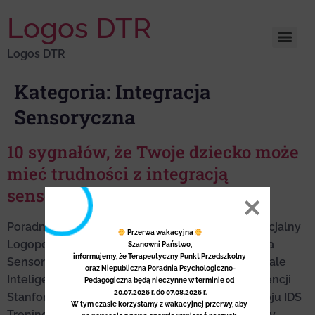
Logos DTR
Logos DTR
Kategoria:
Integracja
Sensoryczna
10 sygnałów, że Twoje dziecko może
mieć trudności z integracją
sensoryczną
Poradnia Przedszkole Pełna oferta Pedagog Specjalny
 Przerwa wakacyjna 
Logopeda Psycholog Psychoterapeuta Integracja
Szanowni Państwo,

informujemy, że Terapeutyczny Punkt Przedszkolny 
Sensoryczna Wczesne wspomaganie rozwoju Skale
oraz Niepubliczna Poradnia Psychologiczno-
Inteligencji i Rozwoju Skala Leitera Skala Inteligencji
Pedagogiczna będą nieczynne w terminie od 
20.07.2026 r. do 07.08.2026 r.

Stanford – Binet-5 SB5 Skale Inteligencji i Rozwoju IDS
W tym czasie korzystamy z wakacyjnej przerwy, aby 
Trening Słuchowy Johansen Cennik Blog i porady